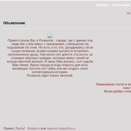
Форум
Участники
Ак
Объявление
Приветствуем Вас в Розвилле - городе, где с давних пор
люди бок о бок живут с призраками, совершенно не
подозревая об этом. Но есть и те, кто, догадываясь об их
существовании, всеми силами пытается истребить
неупокоенные души. Уже много лет длится эта охота, за
спинами обычных граждан, которые живут своей не
всегда обычной жизнью. И лишь Вам решать, чья судьба
Вам ближе. Врата города всегда открыты для всех
желающих постичь его тайну или же создать свою
неповторимую историю.
Розвилль ждет новых жителей.
Уважаемые гости и иг
наш 
Всем добро пож
Привет, Гость!
Войдите
или
зарегистрируйтесь
.