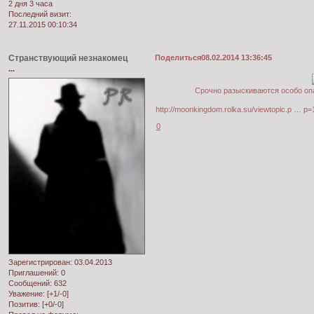
2 дня 3 часа
Последний визит:
27.11.2015 00:10:34
Странствующий незнакомец
Поделиться
08.02.2014 13:36:45
...
Срочно разыскиваются особо опа
http://moonkingdom.rolka.su/viewtopic.p … p
0
Зарегистрирован
: 03.04.2013
Приглашений:
0
Сообщений:
632
Уважение:
[+1/-0]
Позитив:
[+0/-0]