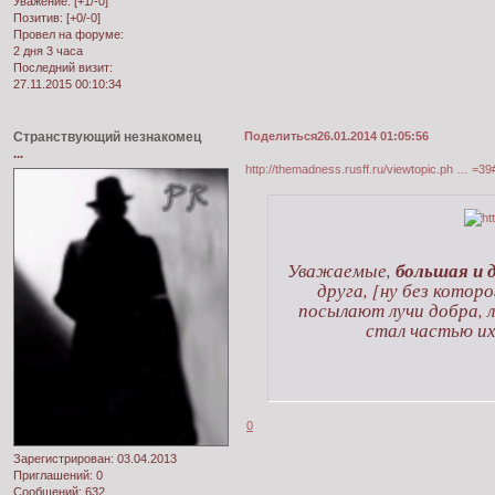
Уважение:
[+1/-0]
Позитив:
[+0/-0]
Провел на форуме:
2 дня 3 часа
Последний визит:
27.11.2015 00:10:34
Странствующий незнакомец
Поделиться
26.01.2014 01:05:56
...
http://themadness.rusff.ru/viewtopic.ph … =3
Уважаемые,
большая и 
друга, [ну без котор
посылают лучи добра, л
стал частью и
0
Зарегистрирован
: 03.04.2013
Приглашений:
0
Сообщений:
632