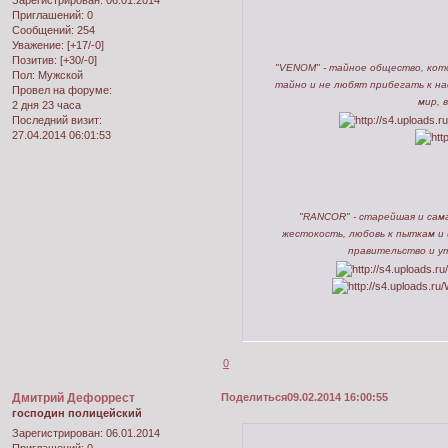
Приглашений:
0
Сообщений:
254
Уважение:
[+17/-0]
Позитив:
[+30/-0]
"VENOM" - тайное общество, кот
Пол:
Мужской
тайно и не любят прибегать к на
Провел на форуме:
мир, 
2 дня 23 часа
Последний визит:
27.04.2014 06:01:53
"RANCOR" - старейшая и сам
жестокость, любовь к пыткам и
правительство и ут
0
Дмитрий Дефоррест
Поделиться
09.02.2014 16:00:55
господин полицейский
Зарегистрирован
: 06.01.2014
Приглашений:
0