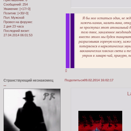
Сообщений:
254
Уважение:
[+17/-0]
Позитив:
[+30/-0]
Пол:
Мужской
Я бы мог остаться один, не жд
Провел на форуме:
зажечь камин, налить вина, откры
2 дня 23 часа
не проступал этот атональный дж
Последний визит:
тело твое, закаленное звездопад
27.04.2014 06:01:53
вместо этого мы будем танцеват
разрисовывая горячую кожу, зажг
потеряемся в наркотических звук
вакханических плясках света и тен
утром я заварю чай, прикурю, 
0
Странствующий незнакомец
Поделиться
09.02.2014 16:02:17
...
L