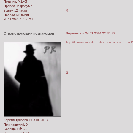
Позитив:
[+1/-0]
Провел на форуме:
0
9 дней 12 часов
Последний визит:
28.11.2025 17:56:23
Странствующий незнакомец
Поделиться
24.01.2014 22:30:59
...
http://lesroismaudits.mybb.ru/viewtopic … p=
0
Зарегистрирован
: 03.04.2013
Приглашений:
0
Сообщений:
632