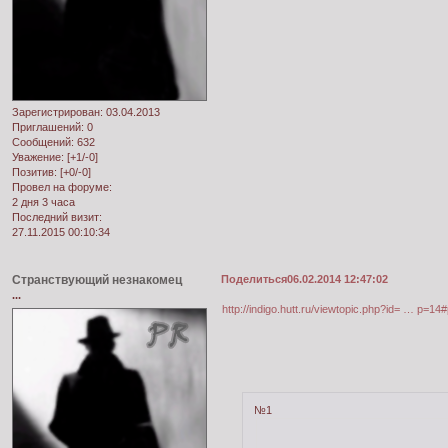
Зарегистрирован
: 03.04.2013
Приглашений:
0
Сообщений:
632
Уважение:
[+1/-0]
Позитив:
[+0/-0]
Провел на форуме:
2 дня 3 часа
Последний визит:
27.11.2015 00:10:34
Странствующий незнакомец
Поделиться
06.02.2014 12:47:02
...
http://indigo.hutt.ru/viewtopic.php?id= … p=14
№1