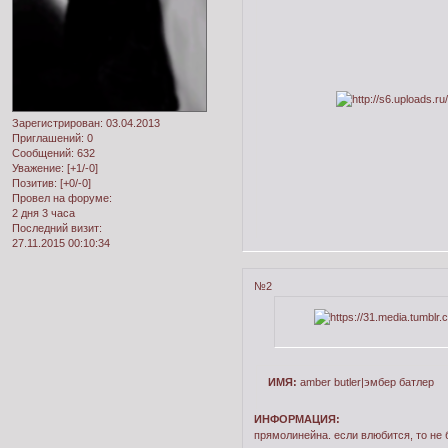
Зарегистрирован
: 03.04.2013
Приглашений:
0
Сообщений:
632
Уважение:
[+1/-0]
Позитив:
[+0/-0]
Провел на форуме:
2 дня 3 часа
Последний визит:
27.11.2015 00:10:34
№2
ИМЯ:
amber butler|эмбер батлер
ИНФОРМАЦИЯ:
прямолинейна. если влюбится, то не б