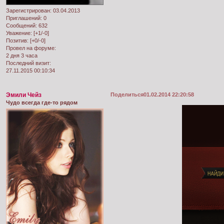
Зарегистрирован
: 03.04.2013
Приглашений:
0
Сообщений:
632
Уважение:
[+1/-0]
Позитив:
[+0/-0]
Провел на форуме:
2 дня 3 часа
Последний визит:
27.11.2015 00:10:34
Эмили Чейз
Поделиться
01.02.2014 22:20:58
Чудо всегда где-то рядом