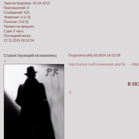
Зарегистрирован
: 03.04.2013
Приглашений:
0
Сообщений:
632
Уважение:
[+1/-0]
Позитив:
[+0/-0]
Провел на форуме:
2 дня 3 часа
Последний визит:
27.11.2015 00:10:34
Странствующий незнакомец
Поделиться
01.02.2014 14:12:28
...
http://cantus.rusff.ru/viewtopic.php?id … =3#
В П
0