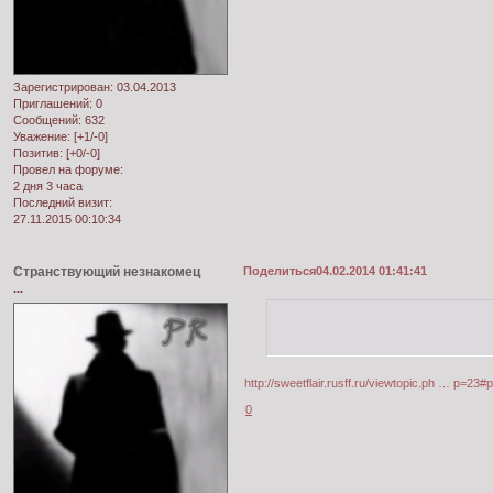
Зарегистрирован
: 03.04.2013
Приглашений:
0
Сообщений:
632
Уважение:
[+1/-0]
Позитив:
[+0/-0]
Провел на форуме:
2 дня 3 часа
Последний визит:
27.11.2015 00:10:34
Странствующий незнакомец
Поделиться
04.02.2014 01:41:41
...
http://sweetflair.rusff.ru/viewtopic.ph … p=23#
0