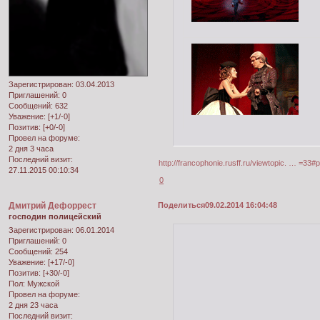
Зарегистрирован
: 03.04.2013
Приглашений:
0
Сообщений:
632
Уважение:
[+1/-0]
Позитив:
[+0/-0]
Провел на форуме:
2 дня 3 часа
Последний визит:
http://francophonie.rusff.ru/viewtopic. … =33
27.11.2015 00:10:34
0
Дмитрий Дефоррест
Поделиться
09.02.2014 16:04:48
господин полицейский
Зарегистрирован
: 06.01.2014
Приглашений:
0
Сообщений:
254
Уважение:
[+17/-0]
Позитив:
[+30/-0]
Пол:
Мужской
Провел на форуме:
2 дня 23 часа
Последний визит: