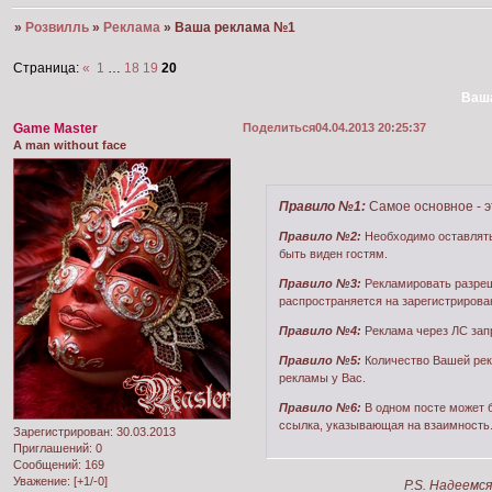
»
Розвилль
»
Реклама
»
Ваша реклама №1
Страница:
«
1
…
18
19
20
Ваш
Game Master
Поделиться
04.04.2013 20:25:37
A man without face
Правило №1:
Самое основное - 
Правило №2:
Необходимо оставлять 
быть виден гостям.
Правило №3:
Рекламировать разреш
распространяется на зарегистрирова
Правило №4:
Реклама через ЛС зап
Правило №5:
Количество Вашей рекл
рекламы у Вас.
Правило №6:
В одном посте может 
ссылка, указывающая на взаимность
Зарегистрирован
: 30.03.2013
Приглашений:
0
Сообщений:
169
Уважение:
[+1/-0]
P.S. Надеемс