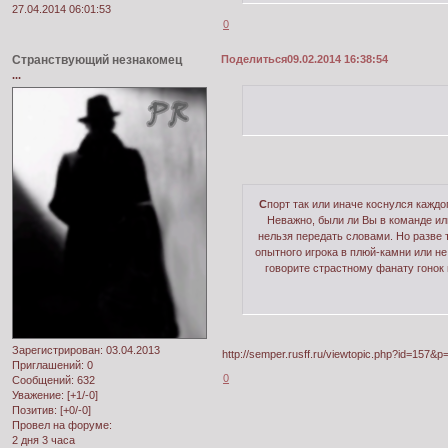
27.04.2014 06:01:53
0
Странствующий незнакомец
Поделиться
09.02.2014 16:38:54
...
С
порт так или иначе коснулся кажд
Неважно, были ли Вы в команде ил
нельзя передать словами. Но разве 
опытного игрока в плюй-камни или не
говорите страстному фанату гонок 
Зарегистрирован
: 03.04.2013
http://semper.rusff.ru/viewtopic.php?id=157&
Приглашений:
0
0
Сообщений:
632
Уважение:
[+1/-0]
Позитив:
[+0/-0]
Провел на форуме:
2 дня 3 часа