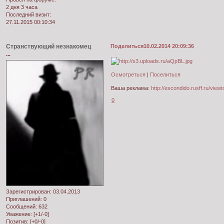
2 дня 3 часа
Последний визит:
27.11.2015 00:10:34
Странствующий незнакомец
Поделиться
10.02.2014 20:09:36
...
Осмотреться
|
Поселиться
Ваша реклама:
http://escondido.rusff.ru/vie
0
Зарегистрирован
: 03.04.2013
Приглашений:
0
Сообщений:
632
Уважение:
[+1/-0]
Позитив:
[+0/-0]