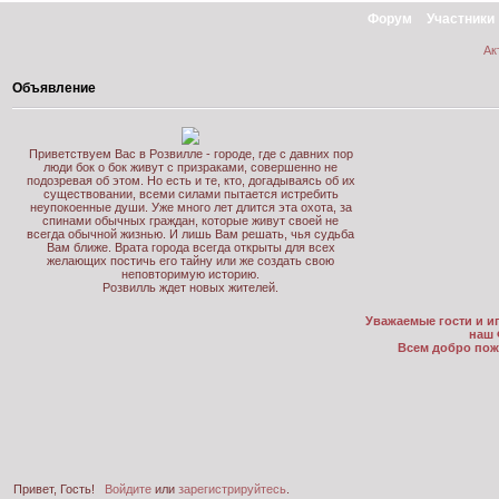
Форум
Участники
Ак
Объявление
Приветствуем Вас в Розвилле - городе, где с давних пор
люди бок о бок живут с призраками, совершенно не
подозревая об этом. Но есть и те, кто, догадываясь об их
существовании, всеми силами пытается истребить
неупокоенные души. Уже много лет длится эта охота, за
спинами обычных граждан, которые живут своей не
всегда обычной жизнью. И лишь Вам решать, чья судьба
Вам ближе. Врата города всегда открыты для всех
желающих постичь его тайну или же создать свою
неповторимую историю.
Розвилль ждет новых жителей.
Уважаемые гости и иг
наш 
Всем добро пож
Привет, Гость!
Войдите
или
зарегистрируйтесь
.