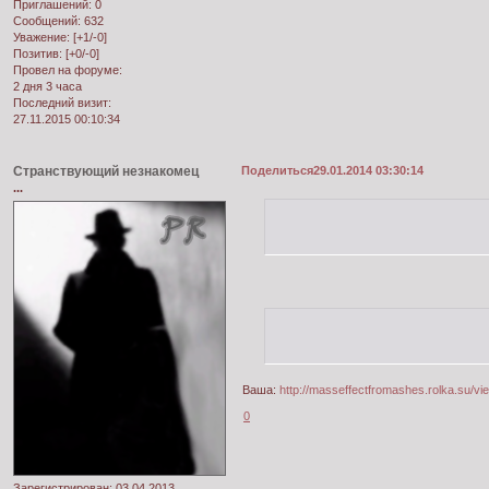
Приглашений:
0
Сообщений:
632
Уважение:
[+1/-0]
Позитив:
[+0/-0]
Провел на форуме:
2 дня 3 часа
Последний визит:
27.11.2015 00:10:34
Странствующий незнакомец
Поделиться
29.01.2014 03:30:14
...
Ваша:
http://masseffectfromashes.rolka.su/v
0
Зарегистрирован
: 03.04.2013