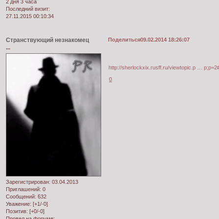
2 дня 3 часа
Последний визит:
27.11.2015 00:10:34
Странствующий незнакомец
Поделиться
09.02.2014 18:26:07
...
http://sherlockxix.rusff.ru/viewtopic.p … p;p=
0
Зарегистрирован
: 03.04.2013
Приглашений:
0
Сообщений:
632
Уважение:
[+1/-0]
Позитив:
[+0/-0]
Провел на форуме: