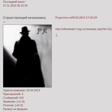
Последний визит:
27.11.2015 00:10:34
Странствующий незнакомец
Поделиться
09.02.2014 17:42:29
...
http://ofthedeath.f-rpg.ru/viewtopic.php?id=1
0
Зарегистрирован
: 03.04.2013
Приглашений:
0
Сообщений:
632
Уважение:
[+1/-0]
Позитив:
[+0/-0]
Провел на форуме: