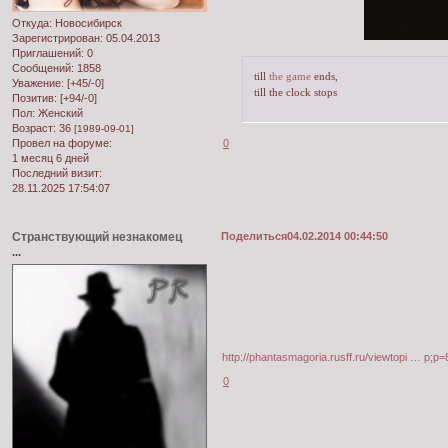
Откуда:
Новосибирск
Зарегистрирован
: 05.04.2013
Приглашений:
0
Сообщений:
1858
till
the game
ends,
Уважение:
[+45/-0]
till the clock stops
Позитив:
[+94/-0]
Пол:
Женский
Возраст:
36
[1989-09-01]
0
Провел на форуме:
1 месяц 6 дней
Последний визит:
28.11.2025 17:54:07
Странствующий незнакомец
Поделиться
04.02.2014 00:44:50
...
http://phantasmagoria.rusff.ru/viewtopi … p;p
0