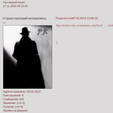
Последний визит:
27.11.2015 00:10:34
Странствующий незнакомец
Поделиться
07.02.2014 13:56:22
...
http://tudorsrole.ru/viewtopic.php?id=5 … =31
0
Зарегистрирован
: 03.04.2013
Приглашений:
0
Сообщений:
632
Уважение:
[+1/-0]
Позитив:
[+0/-0]
Провел на форуме: