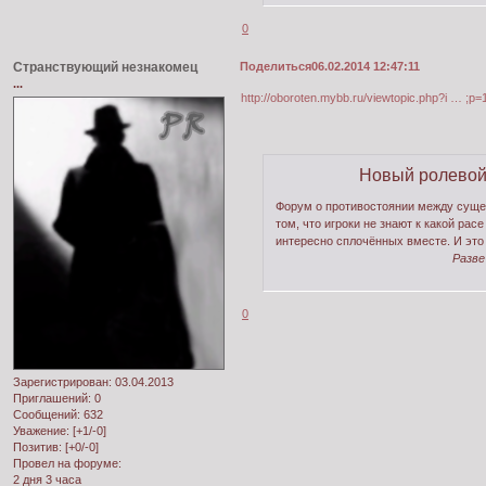
0
Странствующий незнакомец
Поделиться
06.02.2014 12:47:11
...
http://oboroten.mybb.ru/viewtopic.php?i … ;p
Новый ролевой
Форум о противостоянии между сущест
том, что игроки не знают к какой рас
интересно сплочённых вместе. И это
Разве
0
Зарегистрирован
: 03.04.2013
Приглашений:
0
Сообщений:
632
Уважение:
[+1/-0]
Позитив:
[+0/-0]
Провел на форуме:
2 дня 3 часа