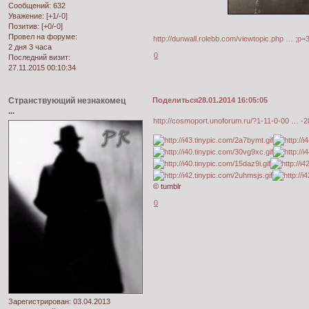
Сообщений:
632
Уважение:
[+1/-0]
Позитив:
[+0/-0]
Провел на форуме:
http://dunwall.rolebb.com/viewtopic.php … ;p
2 дня 3 часа
0
Последний визит:
27.11.2015 00:10:34
Странствующий незнакомец
Поделиться
28.01.2014 16:05:05
...
http://cosmoport.unoforum.ru/?1-11-0-00 … -
© tumblr
0
Зарегистрирован
: 03.04.2013