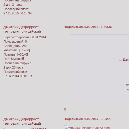
Провел на форуме:
2 дня 3 часа
Последний визит:
27.11.2015 00:10:34
Дмитрий Дефоррест
Поделиться
09.02.2014 15:30:36
господин полицейский
Зарегистрирован
: 06.01.2014
Приглашений:
0
Сообщений:
254
Уважение:
[+17/-0]
Позитив:
[+30/-0]
Пол:
Мужской
—
Б
ог
Провел на форуме:
2 дня 23 часа
Последний визит:
27.04.2014 06:01:53
го
в
0
Дмитрий Дефоррест
Поделиться
09.02.2014 15:34:21
господин полицейский