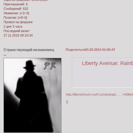
Приглашений:
0
Сообщений:
632
Уважение:
[+1/-0]
Позитив:
[+0/-0]
Провел на форуме:
2 дня 3 часа
Последний визит:
27.11.2015 00:10:34
Странствующий незнакомец
Поделиться
01.02.2014 01:05:47
...
Liberty Avenue: Ra
http://libertyforum.rusff.ru/viewtopic. … =43#p
0