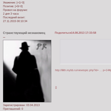
Уважение:
[+1/-0]
Позитив:
[+0/-0]
Провел на форуме:
2 дня 3 часа
Последний визит:
27.11.2015 00:10:34
Странствующий незнакомец
Поделиться
14.08.2013 17:33:58
...
http://lilith.mybb.ru/viewtopic.php?id= … p=14
0
Зарегистрирован
: 03.04.2013
Приглашений:
0