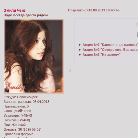
Эмили Чейз
Поделиться
12.08.2013 19:43:45
Чудо всегда где-то рядом
►
Акция №1 "Каноничные каноны
►
Акция №2 "Осторожно, Вас зака
►
Акция №3 "На замену"
0
Откуда:
Новосибирск
Зарегистрирован
: 05.04.2013
Приглашений:
0
Сообщений:
1858
Уважение:
[+45/-0]
Позитив:
[+94/-0]
Пол:
Женский
Возраст:
36
[1989-09-01]
Провел на форуме: