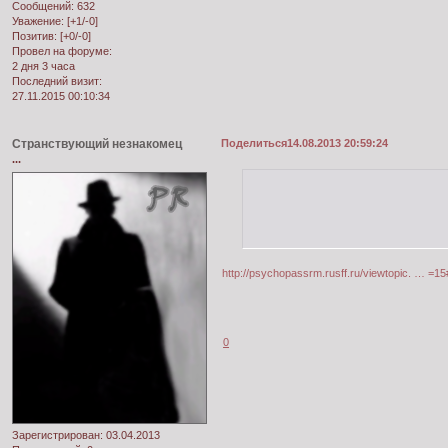
Сообщений:
632
Уважение:
[+1/-0]
Позитив:
[+0/-0]
Провел на форуме:
2 дня 3 часа
Последний визит:
27.11.2015 00:10:34
Странствующий незнакомец
Поделиться
14.08.2013 20:59:24
...
http://psychopassrm.rusff.ru/viewtopic. … =1
0
Зарегистрирован
: 03.04.2013