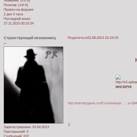
Уважение:
[+1/-0]
Позитив:
[+0/-0]
Провел на форуме:
2 дня 3 часа
Последний визит:
27.11.2015 00:10:34
Странствующий незнакомец
Поделиться
11.08.2013 22:10:33
...
ИНСБРУК
http://eternitygame.rusff.ru/viewtopic. … p=2
0
Зарегистрирован
: 03.04.2013
Приглашений:
0
Сообщений:
632