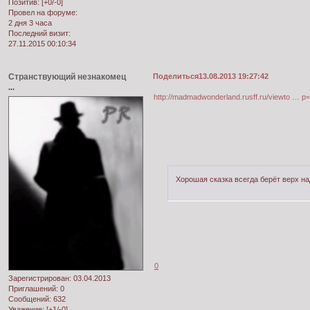
Позитив:
[+0/-0]
Провел на форуме:
2 дня 3 часа
Последний визит:
27.11.2015 00:10:34
Странствующий незнакомец
Поделиться
13.08.2013 19:27:42
...
http://madmadwonderland.rusff.ru/viewto … 
Хорошая сказка всегда берёт верх н
0
Зарегистрирован
: 03.04.2013
Приглашений:
0
Сообщений:
632
Уважение:
[+1/-0]