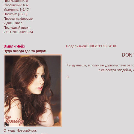
Приглашений:
0
Сообщений:
632
Уважение:
[+1/-0]
Позитив:
[+0/-0]
Провел на форуме:
2 дня 3 часа
Последний визит:
27.11.2015 00:10:34
Эмили Чейз
Поделиться
15.08.2013 19:34:18
Чудо всегда где-то рядом
DON'
Ты думаешь, я получаю удовольствие от то
я её сестра-злодейка, 
0
Откуда:
Новосибирск