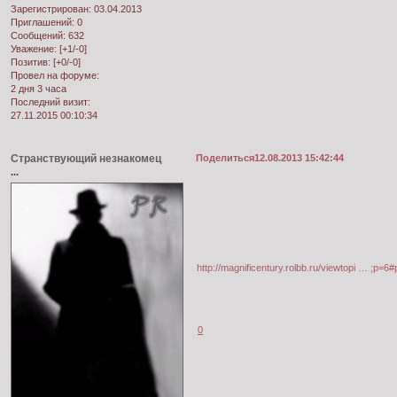
Зарегистрирован
: 03.04.2013
Приглашений:
0
Сообщений:
632
Уважение:
[+1/-0]
Позитив:
[+0/-0]
Провел на форуме:
2 дня 3 часа
Последний визит:
27.11.2015 00:10:34
Странствующий незнакомец
Поделиться
12.08.2013 15:42:44
...
http://magnificentury.rolbb.ru/viewtopi … ;p=6
0