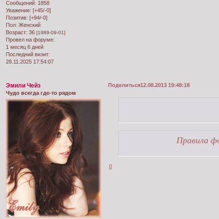
Сообщений:
1858
Уважение:
[+45/-0]
Позитив:
[+94/-0]
Пол:
Женский
Возраст:
36
[1989-09-01]
Провел на форуме:
1 месяц 6 дней
Последний визит:
28.11.2025 17:54:07
Эмили Чейз
Поделиться
12.08.2013 19:48:18
Чудо всегда где-то рядом
Правила ф
0