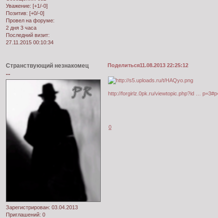
Уважение:
[+1/-0]
Позитив:
[+0/-0]
Провел на форуме:
2 дня 3 часа
Последний визит:
27.11.2015 00:10:34
Странствующий незнакомец
Поделиться
11.08.2013 22:25:12
...
http://forgirlz.0pk.ru/viewtopic.php?id … p=3#
0
Зарегистрирован
: 03.04.2013
Приглашений:
0