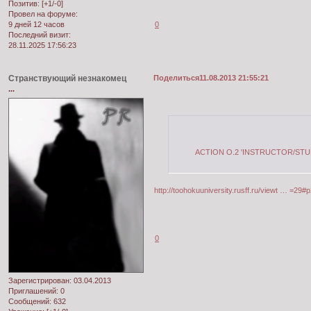
Позитив:
[+1/-0]
Провел на форуме:
0
9 дней 12 часов
Последний визит:
28.11.2025 17:56:23
Странствующий незнакомец
Поделиться
11.08.2013 21:55:21
...
ACTION O.2 'INSTRUCTOR/STU
http://toohokuuniversity.rusff.ru/viewt … =29#
0
Зарегистрирован
: 03.04.2013
Приглашений:
0
Сообщений:
632