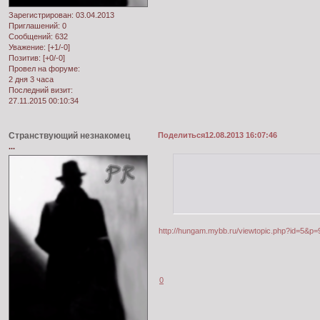
Зарегистрирован
: 03.04.2013
Приглашений:
0
Сообщений:
632
Уважение:
[+1/-0]
Позитив:
[+0/-0]
Провел на форуме:
2 дня 3 часа
Последний визит:
27.11.2015 00:10:34
Странствующий незнакомец
Поделиться
12.08.2013 16:07:46
...
http://hungam.mybb.ru/viewtopic.php?id=5&p
0