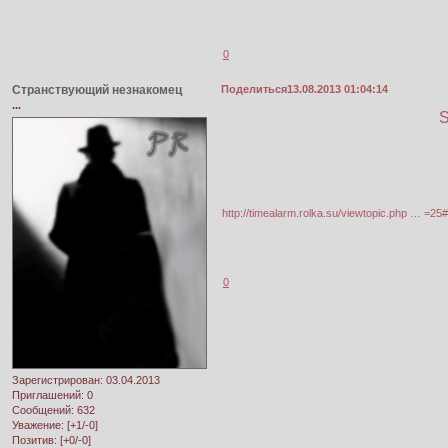
0
Странствующий незнакомец
Поделиться
13.08.2013 01:04:14
...
S
http://timealarm.rolka.su/viewtopic.php … =2
0
Зарегистрирован
: 03.04.2013
Приглашений:
0
Сообщений:
632
Уважение:
[+1/-0]
Позитив:
[+0/-0]