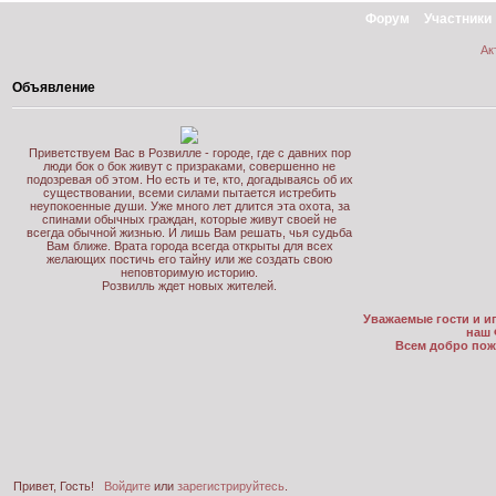
Форум
Участники
Ак
Объявление
Приветствуем Вас в Розвилле - городе, где с давних пор
люди бок о бок живут с призраками, совершенно не
подозревая об этом. Но есть и те, кто, догадываясь об их
существовании, всеми силами пытается истребить
неупокоенные души. Уже много лет длится эта охота, за
спинами обычных граждан, которые живут своей не
всегда обычной жизнью. И лишь Вам решать, чья судьба
Вам ближе. Врата города всегда открыты для всех
желающих постичь его тайну или же создать свою
неповторимую историю.
Розвилль ждет новых жителей.
Уважаемые гости и иг
наш 
Всем добро пож
Привет, Гость!
Войдите
или
зарегистрируйтесь
.