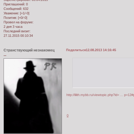
Приглашений:
0
Сообщений:
632
Уважение:
[+1/-0]
Позитив:
[+0/-0]
Провел на форуме:
2 дня 3 часа
Последний визит:
27.11.2015 00:10:34
Странствующий незнакомец
Поделиться
12.08.2013 14:16:45
...
http://lilith.mybb.ru/viewtopic.php?id= … p=12
0