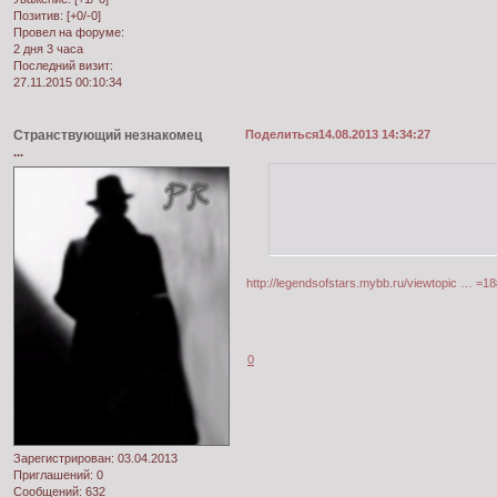
Позитив:
[+0/-0]
Провел на форуме:
2 дня 3 часа
Последний визит:
27.11.2015 00:10:34
Странствующий незнакомец
Поделиться
14.08.2013 14:34:27
...
http://legendsofstars.mybb.ru/viewtopic … =1
0
Зарегистрирован
: 03.04.2013
Приглашений:
0
Сообщений:
632