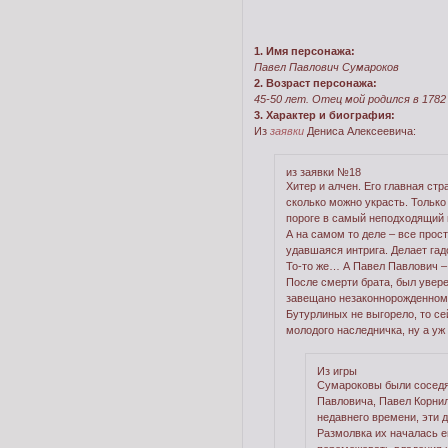
1. Имя персонажа:
Павел Павлович Сумароков
2. Возраст персонажа:
45-50 лет. Отец мой родился в 1782
3. Характер и биография:
Из
заявки
Дениса Алексеевича:
из заявки №18
Хитер и алчен. Его главная стр
сколько можно украсть. Тольк
пороге в самый неподходящий 
А на самом то деле – все прост
удавшаяся интрига. Делает гад
То-то же… А Павел Павлович – 
После смерти брата, был уверен
завещано незаконнорожденному
Бутурлиных не выгорело, то се
молодого наследничка, ну а уж 
Из игры
Сумароковы были соседя
Павловича, Павел Корнил
недавнего времени, эти 
Размолвка их началась е