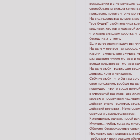
восхищения и с не меньшим уд
своеобразным знаком качества.
прекрасно, потому что не могут
На вид гедонистка до мозга ко
"все будет!", любительница кра
красивых жестов и красивой жи
что жизнь слишком коротка, чт
беседу на эту тему.
Если из ее иронии вдруг выглян
На деле у нее все так хорошо, 
изволит смертельно скучать, 
разгадывает чужие мотивы и на
всегда подозревает мотивы сам
На деле любит только две вещи
деньгах, хотя и ненадолго.
Себя не любит, что бы там со 
свое положение, вообще на дел
порождают что-то вроде полной
в очередной раз испытать жизнь
кровью и посмеяться над чьими
действительно теряются, столк
действий результат. Некоторы
смехом и самодовольством.
К женщинам, однако, порой изн
Мужчин... любит, когда их мног
Обожает беспорядочные связи (
Несколько раз проигрывала себ
требовала - проигравшие обыч