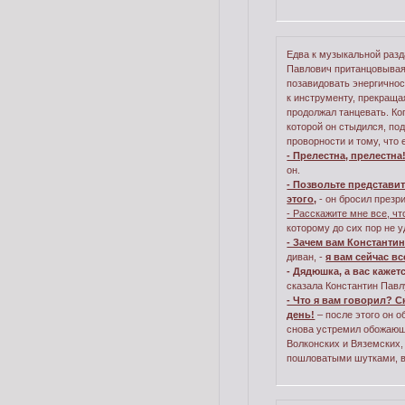
Едва к музыкальной разд
Павлович пританцовывая.
позавидовать энергично
к инструменту, прекраща
продолжал танцевать. Ко
которой он стыдился, по
проворности и тому, что 
- Прелестна, прелестна
он.
- Позвольте представи
этого,
- он бросил презр
- Расскажите мне все, ч
которому до сих пор не 
- Зачем вам Константин
диван, -
я вам сейчас вс
- Дядюшка, а вас кажет
сказала Константин Павл
- Что я вам говорил? С
день!
– после этого он о
снова устремил обожающи
Волконских и Вяземских,
пошловатыми шутками, в 