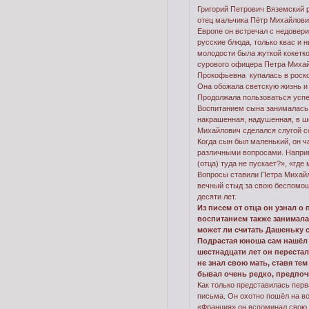
Григорий Петрович Вяземский р
отец мальчика Пётр Михайлов
Европе он встречал с недовери
русские блюда, только квас и 
молодости была жуткой кокетк
сурового офицера Петра Миха
Прокофьевна купалась в роскош
Она обожала светскую жизнь и 
Продолжала пользоваться успе
Воспитанием сына занималась 
накрашенная, надушенная, в ш
Михайлович сделался слугой со
Когда сын был маленький, он ч
различными вопросами. Наприм
(отца) туда не пускает?», «где
Вопросы ставили Петра Михайл
вечный стыд за свою беспомощн
десяти лет.
Из писем от отца он узнал о
воспитанием также занималас
может ли считать Дашеньку с
Подрастая юноша сам нашёл 
шестнадцати лет он перестал
не знал свою мать, ставя те
бывал очень редко, предпоч
Как только представилась перв
письма. Он охотно пошёл на во
«Франция» он вспоминал свою р