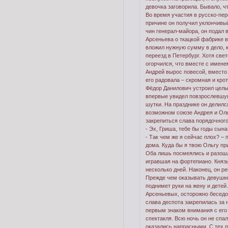
девочка заговорила. Бывало, ч
Во время участия в русско-пер
причине он получил уклончивый
чин генерал-майора, он подал 
Арсеньева о ткацкой фабрике в
вложил нужную сумму в дело, к
переезд в Петербург. Хотя све
огорчился, что вместе с имене
Андрей вырос повесой, вместо
его радовала – скромная и кро
Фёдор Данилович устроил целый
впервые увидел повзрослевшую
шутки. На празднике он делилс
возможном союзе Андрея и Оль
закрепиться слава порядочного
- Эх, Гриша, тебе бы годы сына
- Так чем же я сейчас плох? – 
дома. Куда бы я твою Ольгу пр
Оба лишь посмеялись и разошл
игравшая на фортепиано. Князь
несколько дней. Наконец, он р
Прежде чем оказывать девушке 
поднимет руки на жену и детей
Арсеньевых, осторожно беседов
слава деспота закрепилась за 
первым знаком внимания с его
спектакля. Всю ночь он не спал
оказались напрасными. С тех п