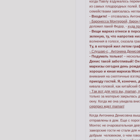
когда Павлу вздумалось переме
из самых плодородных полей. Б
семействами завязалась негла
- Входите!
– отозвалась Антон
- Баронесса Монтеррей, барон
доложил лакей Федор, -
куда пр
- Вещи маркиз отнеси в перс
зеленую, ту, что напротив ни
волнения в голосе, сказала гра
Ту, в которой жил летом гра
- Слушаю-с, Антонина Денисо
- Подумать только!
– нескольк
Денис такой заботливый! Он 
маркизы сегодня день рожден
хорошо и юная маркиза Мон
внимания на скептичные взгляд
приезду гостей. Я, конечно,
кивала головой, как китайский
- Так вот для чего вы, maman, 
только за матерью закрылась д
окну. Когда же она увидела вн
сюрприз ждет maman!
Когда Антонина Денисовна вышл
отправлены в дом. Еще с порог
Монтес не очаровательная деву
заморские гости не стали для 
добрым человеком, о чем гово