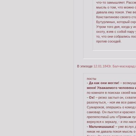
что-то замышляет. Рассм
мысль о том, что можно
давала ему покоя. Уже в
Константиново своего ста
Бутурлиных, который скр
Утром того дня, когда у 
охоту, взяв с собой пар
то, что они собрались п
против соседей.
В эпизоде
12.01.1843г. Бал-маскарад 
посты
- Да как они могли!
– возмуще
меня! Уважаемого человека 
по комнате в поисках своей ма
- Ох!
– резко застыл он, схвати
разогнуться, - ноя им все рав
Сумароков, опершись о комод 
самовар. Он пыхтел и краснел
препятствий или «Прямым путе
вернулся к зеркалу, -
я то нас
- Мальчишшшка! –
уже вслух д
никак не давала покоя мысль о