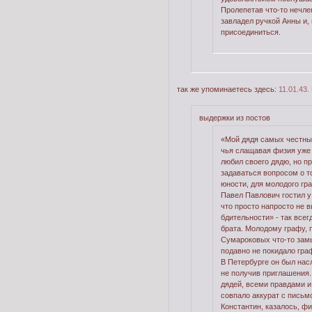
Пролепетав что-то нечле
завладел ручкой Анны и,
присоединиться.
так же упоминаетесь здесь:
11.01.43.
выдержки из постов
«Мой дядя самых честны
чья слащавая физия уже 
любил своего дядю, но п
задаваться вопросом о т
юности, для молодого гр
Павел Павлович гостил у
что просто напросто не в
бдительности» - так все
брата. Молодому графу, 
Сумароковых что-то замы
подавно не покидало гра
В Петербурге он был нас
не получив приглашения.
дядей, всеми правдами и
совпало аккурат с письм
Константин, казалось, ф