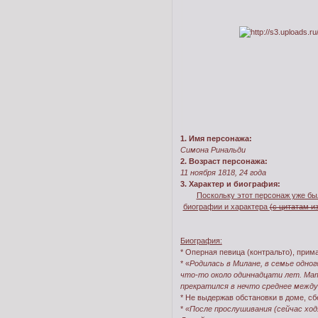
1. Имя персонажа:
Симона Ринальди
2. Возраст персонажа:
11 ноября 1818, 24 года
3. Характер и биография:
Поскольку этот персонаж уже бы
биографии и характера
(с цитатам и
Биография:
* Оперная певица (контральто), прим
* «
Родилась в Милане, в семье одно
что-то около одиннадцати лет. Мат
прекратился в нечто среднее межд
* Не выдержав обстановки в доме, сб
*
«После прослушивания (сейчас ход