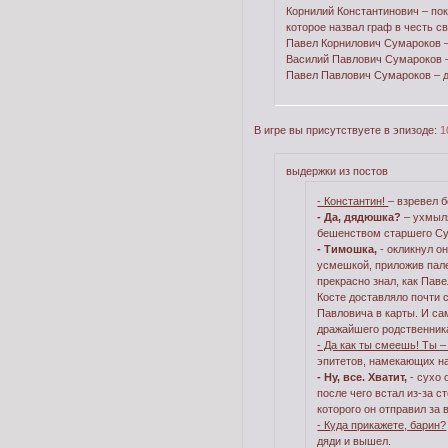
Корнилий Константинович – пок
которое назвал граф в честь св
Павел Корнилович Сумароков –
Василий Павлович Сумароков –
Павел Павлович Сумароков – 
В игре вы присутствуете в эпизоде:
1
выдержки из постов
- Константин!
– взревел 
- Да, дядюшка?
– ухмыл
бешенством старшего Су
- Тимошка,
- окликнул он
усмешкой, приложив пале
прекрасно знал, как Пав
Косте доставляло почти 
Павловича в карты. И са
дражайшего родственника
- Да как ты смеешь! Ты 
эпитетов, намекающих н
- Ну, все. Хватит,
- сухо 
после чего встал из-за с
которого он отправил за 
- Куда прикажете, барин?
дяди и вышел.