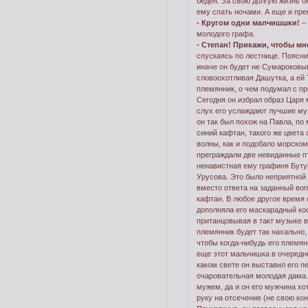
беден. За свою долгую жизнь о
ему спать ночами. А еще и пре
- Кругом одни малчишшки!
–
молодого графа.
- Степан! Прикажи, чтобы мн
спускаясь по лестнице. Поясни
иначе он будет не Сумароковым
словоохотливая Дашутка, а ей 
племянник, о чем подумал с п
Сегодня он избрал образ Царя м
слух его услаждают лучшие му
он так был похож на Павла, по
синий кафтан, такого же цвета
волны, как и подобало морскому
преграждали две невиданные пти
ненавистная ему графиня Бутур
Урусова. Это было неприятной 
вместо ответа на заданный во
кафтан. В любое другое время 
дополняла его маскарадный ко
пританцовывая в такт музыке вп
племянник будет так нахально,
чтобы когда-нибудь его племян
еще этот мальчишка в очередной
каком свете он выставил его п
очаровательная молодая дама. 
мужем, да и он его мужчина хо
руку на отсечение (не свою кон