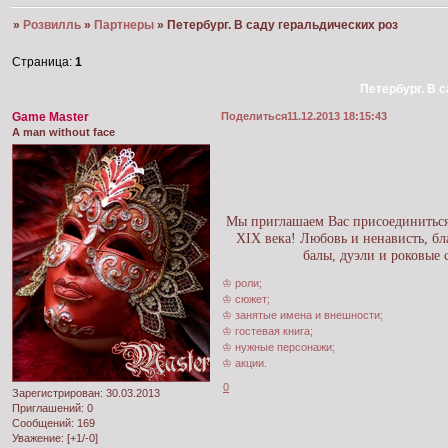
»
Розвилль
»
Партнеры
»
Петербург. В саду геральдических роз
Страница:
1
Петербург. В 
Game Master
Поделиться
11.12.2013 18:15:43
A man without face
Мы приглашаем Вас присоединиться
XIX века! Любовь и ненависть, бла
балы, дуэли и роковые
♔ роли;
♔ сюжет;
♔ занятые имена и внешности;
♔ гостевая книга;
♔ нужные персонажи;
♔ акции.
0
Зарегистрирован
: 30.03.2013
Приглашений:
0
Сообщений:
169
Уважение:
[+1/-0]