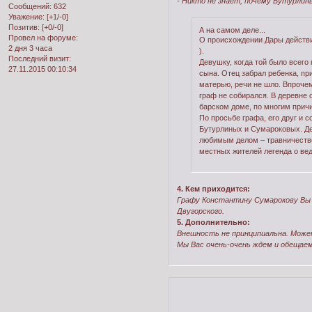
- Никто не знает, почему Бутурлин
Сообщений:
632
Уважение:
[+1/-0]
Позитив:
[+0/-0]
А на самом деле...
Провел на форуме:
О происхождении Дары действи
2 дня 3 часа
).
Последний визит:
Девушку, когда той было всего
27.11.2015 00:10:34
сына. Отец забрал ребенка, при
матерью, речи не шло. Впрочем
граф не собирался. В деревне о
барском доме, по многим прич
По просьбе графа, его друг и 
Бутурлиных и Сумароковых. Де
любимым делом – травничеством
местных жителей легенда о вед
4. Кем приходится:
Графу Константину Сумарокову Вы 
Двугорского.
5. Дополнительно:
Внешность не принципиальна. Може
Мы Вас очень-очень ждем и обещаем