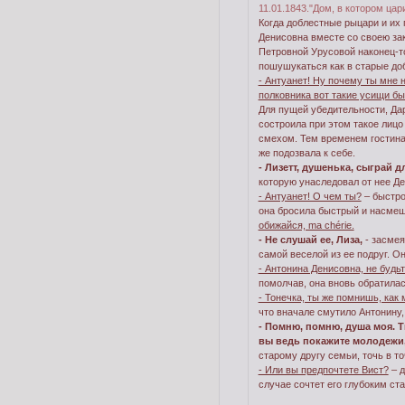
11.01.1843."Дом, в котором ца
Когда доблестные рыцари и их 
Денисовна вместе со своею зак
Петровной Урусовой наконец-то
пошушукаться как в старые до
- Антуанет! Ну почему ты мне 
полковника вот такие усищи бы
Для пущей убедительности, Да
состроила при этом такое лиц
смехом. Тем временем гостиная
же подозвала к себе.
- Лизетт, душенька, сыграй д
которую унаследовал от нее Де
- Антуанет! О чем ты?
– быстро
она бросила быстрый и насмешл
обижайся, ma chérie.
- Не слушай ее, Лиза,
- засмея
самой веселой из ее подруг. О
- Антонина Денисовна, не будьт
помолчав, она вновь обратилас
- Тонечка, ты же помнишь, как
что вначале смутило Антонину,
- Помню, помню, душа моя. Т
вы ведь покажите молодежи,
старому другу семьи, точь в то
- Или вы предпочтете Вист?
– д
случае сочтет его глубоким ст