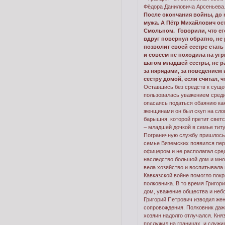
Фёдора Даниловича Арсеньева
После окончания войны, до ю
мужа. А Пётр Михайлович ос
Смольном. Говорили, что его
вдруг повернул обратно, не 
позволит своей сестре стат
и совсем не походила на уг
шагом младшей сестры, не ра
за нярядами, за поведением 
сестру домой, если считал, 
Оставшись без средств к сущес
пользовалась уважением среди 
опасаясь податься обаянию како
женщинами он был скуп на сло
барышня, которой претит светс
– младшей дочкой в семье титу
Пограничную службу пришлось о
семье Вяземских появился перв
офицером и не располагал сред
наследство большой дом и мног
вела хозяйство и воспитывала
Кавказской войне помогло покр
полковника. В то время Григор
дом, уважение общества и небо
Григорий Петрович изводил жену
сопровождения. Полковник даж
хозяин надолго отлучался. Кня
послужил на границах, и служил