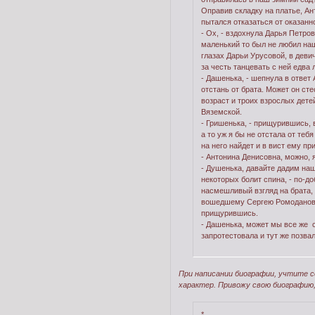
Оправив складку на платье, А
пытался отказаться от оказанн
- Ох, - вздохнула Дарья Петров
маленький то был не любил наш
глазах Дарьи Урусовой, в деви
за честь танцевать с ней едва 
- Дашенька, - шепнула в ответ 
отстань от брата. Может он ст
возраст и троих взрослых дете
Вяземской.
- Гришенька, - прищурившись, 
а то уж я бы не отстала от теб
на него найдет и в вист ему пр
- Антонина Денисовна, можно, 
- Душенька, давайте дадим наш
некоторых болит спина, - по-д
насмешливый взгляд на брата, -
вошедшему Сергею Ромодановско
прищурившись.
- Дашенька, может мы все же с
запротестовала и тут же позва
При написании биографии, учтите с
характер. Привожу свою биографию,
*