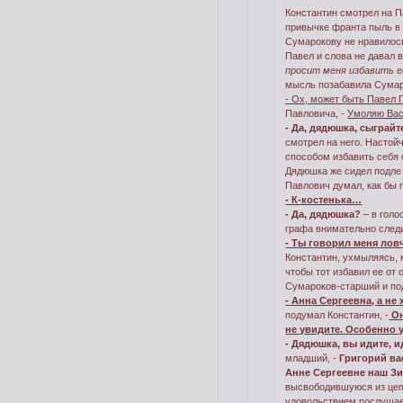
Константин смотрел на Па
привычке франта пыль в г
Сумарокову не нравилось
Павел и слова не давал 
просит меня избавить е
мысль позабавила Сумаро
- Ох, может быть Павел 
Павловича, -
Умоляю Вас,
- Да, дядюшка, сыграйт
смотрел на него. Настой
способом избавить себя 
Дядюшка же сидел подле 
Павлович думал, как бы 
- К-костенька…
- Да, дядюшка?
– в гол
графа внимательно следи
- Ты говорил меня лов
Константин, ухмыляясь, 
чтобы тот избавил ее от
Сумароков-старший и под
- Анна Сергеевна, а не
подумал Константин, -
Он
не увидите. Особенно 
- Дядюшка, вы идите, и
младший, -
Григорий вас
Анне Сергеевне наш Зи
высвободившуюся из цепк
удовольствием послуша