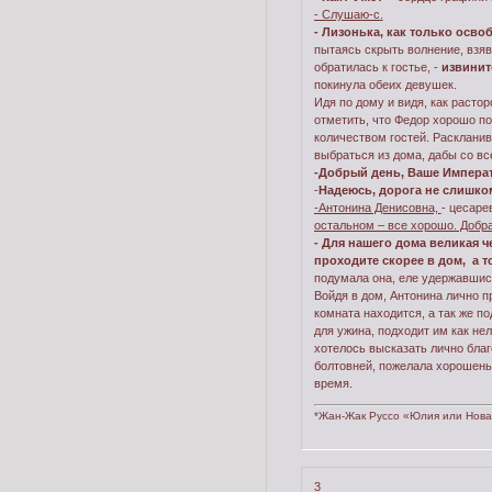
- Слушаю-с.
- Лизонька, как только осво
пытаясь скрыть волнение, взяв
обратилась к гостье, -
извинит
покинула обеих девушек.
Идя по дому и видя, как расто
отметить, что Федор хорошо по
количеством гостей. Расклани
выбраться из дома, дабы со вс
-Добрый день, Ваше Импера
-
Надеюсь, дорога не слишко
-Антонина Денисовна,
- цесаре
остальном – все хорошо. Добра
- Для нашего дома великая ч
проходите скорее в дом, а т
подумала она, еле удержавшись
Войдя в дом, Антонина лично п
комната находится, а так же 
для ужина, подходит им как не
хотелось высказать лично бла
болтовней, пожелала хорошень
время.
*Жан-Жак Руссо «Юлия или Нова
3