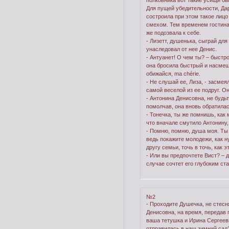
полковника вот такие усищи бы
Для пущей убедительности, Да
состроила при этом такое лиц
смехом. Тем временем гостиная
же подозвала к себе.
- Лизетт, душенька, сыграй для
унаследовал от нее Денис.
- Антуанет! О чем ты? – быстро
она бросила быстрый и насмешл
обижайся, ma chérie.
- Не слушай ее, Лиза, - засмея
самой веселой из ее подруг. О
- Антонина Денисовна, не будьт
помолчав, она вновь обратилас
- Тонечка, ты же помнишь, как
что вначале смутило Антонину,
- Помню, помню, душа моя. Ты п
ведь покажите молодежи, как 
другу семьи, точь в точь, как э
- Или вы предпочтете Вист? – 
случае сочтет его глубоким ст
№2
- Проходите Душечка, не стесня
Денисовна, на время, передав 
ваша тетушка и Ирина Сергеев
отправилась в наш зимний сад?