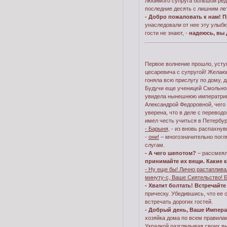
любимого супруга большой ред
последние десять с лишним ле
- Добро пожаловать к нам! П
унаследовали от нее эту улыбк
гости не знают, -
надеюсь, вы
Первое волнение прошло, усту
цесаревича с супругой! Желаю
гоняла всю прислугу по дому, д
Будучи еще ученицей Смольного
увидела нынешнюю императрицу
Александрой Федоровной, чего 
уверена, что в деле с перевод
имел честь учиться в Петербу
- Барыня,
- из вновь распахнув
-
они!
– многозначительно погля
слугам.
- А чего шепотом?
– рассмеял
принимайте их вещи. Какие 
- Ну еще бы! Лично растаплива
минуту-с, Ваше Сиятельство! 
- Хватит болтать! Встречайт
прическу. Убедившись, что ее 
встречать дорогих гостей.
- Добрый день, Ваше Импера
хозяйка дома по всем правилам
Украдкой разглядывая своих в