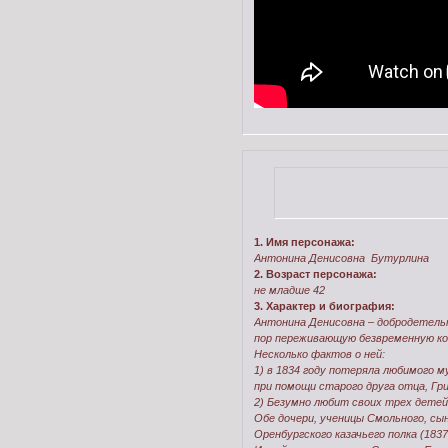
1. Имя персонажа:
Антонина Денисовна Бутурлина
2. Возраст персонажа:
не младше 42
3. Характер и биография:
Антонина Денисовна – добродетельн
пор переживающую безвременную кон
Несколько фактов о ней:
1) в 1834 году потеряла любимого м
при помощи старого друга отца, Гри
2) Безумно любит своих трех детей:
Обе дочери, ученицы Смольного, сы
Оренбургского казачьего полка (183