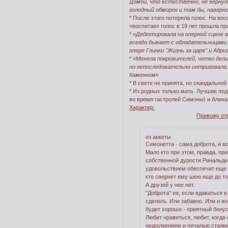
Домой, что естественно, не вернула
голодный обморок и там бы, наверно
* После этого потеряла голос. На во
«воспитав» голос в 19 лет прошла п
*
«Дебютировала на оперной сцене в
всегда бывает с обладательницами 
опере Глинки "Жизнь за царя" и Адри
*
«Меняла покровителей, четко дели
но непоследовательно интриговала.
Каменном»
* В свете не принята, но скандально
* Из родных только мать. Лучшие под
во время гастролей Симоны) и Алина
Характер:
Привожу от
из анкеты
Симонетта - сама доброта, и в
Мало кто при этом, правда, при
собственной дурости Ринальди,
удовольствием обеспечит еще н
кто свернет ему шею еще до тог
А друзей у нее нет.
"Доброта" ее, если вдаваться 
сделать. Или забавно. Или и во
будет хорошо - приятный бону
Любит нравиться, любит, когда 
недоумением и печалью сталки