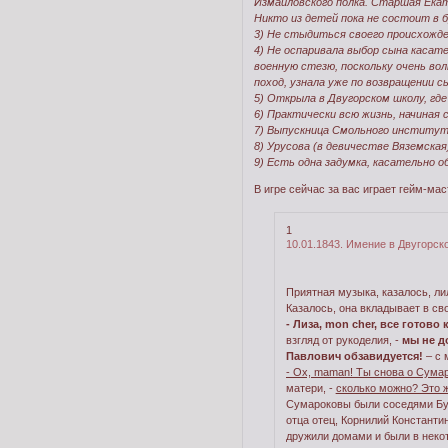
Измайловского полка. Старшая Ека
Никто из детей пока не состоит в б
3) Не стыдиться своего происхожде
4) Не оспаривала выбор сына касат
военную стезю, поскольку очень вол
поход, узнала уже по возвращении сы
5) Открыла в Двугорском школу, гд
6) Практически всю жизнь, начиная
7) Выпускница Смольного институт
8) Урусова (в девичестве Вяземская
9) Есть одна задумка, касательно 
В игре сейчас за вас играет гейм-мас
1
10.01.1843. Имение в Двугорск
Приятная музыка, казалось, ли
Казалось, она вкладывает в св
- Лиза, mon cher, все готово 
взгляд от рукоделия, -
мы не д
Павлович обзавидуется!
– с 
- Ох, maman! Ты снова о Сума
матери, -
сколько можно? Это ж
Сумароковы были соседями Бут
отца отец, Корнилий Константи
дружили домами и были в неко