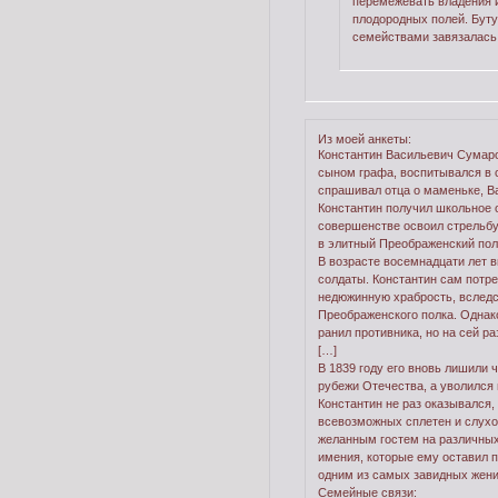
перемежевать владения и
плодородных полей. Буту
семействами завязалась 
Из моей анкеты:
Константин Васильевич Сумаро
сыном графа, воспитывался в с
спрашивал отца о маменьке, Ва
Константин получил школьное 
совершенстве освоил стрельбу
в элитный Преображенский полк
В возрасте восемнадцати лет в
солдаты. Константин сам потре
недюжинную храбрость, вследст
Преображенского полка. Однако
ранил противника, но на сей р
[…]
В 1839 году его вновь лишили ч
рубежи Отечества, а уволился 
Константин не раз оказывался,
всевозможных сплетен и слухо
желанным гостем на различных
имения, которые ему оставил п
одним из самых завидных жени
Семейные связи: