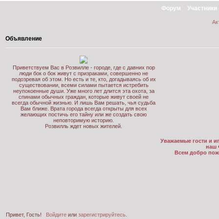
Форум
Участники
Ак
Объявление
Приветствуем Вас в Розвилле - городе, где с давних пор
люди бок о бок живут с призраками, совершенно не
подозревая об этом. Но есть и те, кто, догадываясь об их
существовании, всеми силами пытается истребить
неупокоенные души. Уже много лет длится эта охота, за
спинами обычных граждан, которые живут своей не
всегда обычной жизнью. И лишь Вам решать, чья судьба
Вам ближе. Врата города всегда открыты для всех
желающих постичь его тайну или же создать свою
неповторимую историю.
Розвилль ждет новых жителей.
Уважаемые гости и иг
наш 
Всем добро пож
Привет, Гость!
Войдите
или
зарегистрируйтесь
.