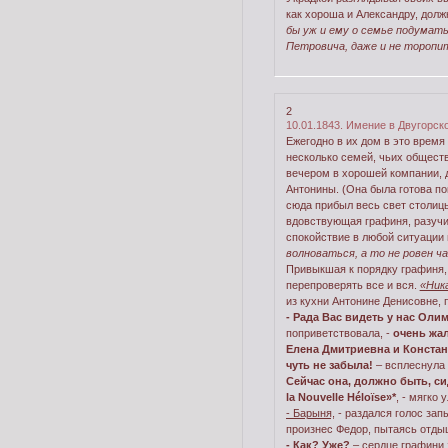
как хороша и Александру, долж
бы уж и ему о семье подумать
Петровича, даже и не торопи
2
10.01.1843. Имение в Двугорск
Ежегодно в их дом в это время
несколько семей, чьих общест
вечером в хорошей компании, 
Антонины. (Она была готова по
сюда прибыл весь свет столиц
вдовствующая графиня, разучи
спокойствие в любой ситуации 
волноваться, а то не ровен ч
Привыкшая к порядку графиня, 
перепроверять все и вся.
«Ник
из кухни Антонине Денисовне, 
- Рада Вас видеть у нас Ол
поприветствовала, -
очень жал
Елена Дмитриевна и Констан
чуть не забыла!
– всплеснула 
Сейчас она, должно быть, си
la Nouvelle Héloïse»*
, - мягко
- Барыня,
- раздался голос зап
произнес Федор, пытаясь отды
- Как? Уже?
– сердце графини 