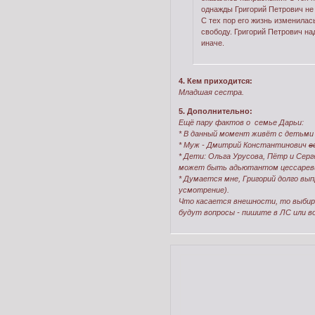
однажды Григорий Петрович не 
С тех пор его жизнь изменила
свободу. Григорий Петрович на
иначе.
4. Кем приходится:
Младшая сестра.
5. Дополнительно:
Ещё пару фактов о семье Дарьи:
* В данный момент живёт с детьми 
* Муж - Дмитрий Константинович
е
* Дети: Ольга Урусова, Пётр и Серг
может быть адьютантом цессаревич
* Думается мне, Григорий долго вып
усмотрение).
Что касается внешности, то выбира
будут вопросы - пишите в ЛС или в