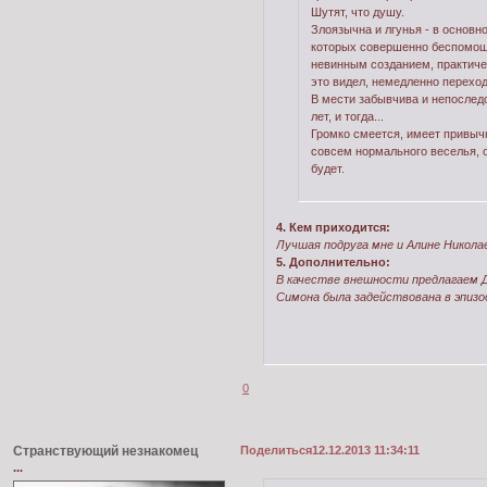
Шутят, что душу.
Злоязычна и лгунья - в основн
которых совершенно беспомощн
невинным созданием, практичес
это видел, немедленно переход
В мести забывчива и непослед
лет, и тогда...
Громко смеется, имеет привычку
совсем нормального веселья, о
будет.
4. Кем приходится:
Лучшая подруга мне и Алине Никола
5. Дополнительно:
В качестве внешности предлагаем 
Симона была задействована в эпизо
0
Странствующий незнакомец
Поделиться
12.12.2013 11:34:11
...