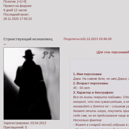
Позитив:
[+1/-0]
Провел на форуме:
9 дней 12 часов
Последний визит:
28.11.2025 17:56:23
Странствующий незнакомец
Поделиться
11.12.2013 19:46:28
...
(Для этих персонажей
1. Имя персонажа:
Дара. На самом деле, ее имя Дарья,
2. Возраст персонажа:
45 - 50 лет
3. Характер и биография:
Вся ее жизнь покрыта тайнами. Одни
говорит, что она сумасшедшая, а кт
ненавидят и боятся ее – слишком уж
бегают лечить хвори, покупать при
себя сам, но ее предсказания чаще 
Несколько фактов:
Зарегистрирован
: 03.04.2013
- Живет в старой лесной избушке в 
Приглашений:
0